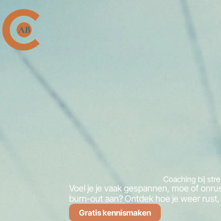
Coaching bij str
Voel je je vaak gespannen, moe of onrusti
burn-out aan? Ontdek hoe je weer rust,
Gratis kennismaken