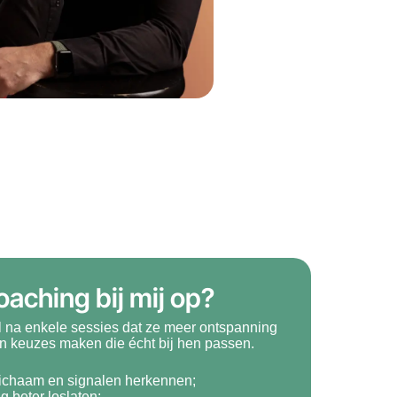
oaching bij mij op?
l na enkele sessies dat ze meer ontspanning
en keuzes maken die écht bij hen passen.
 lichaam en signalen herkennen;
g beter loslaten;