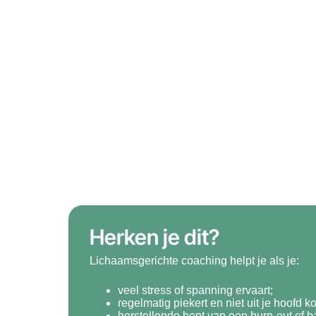
Herken je dit?
Lichaamsgerichte coaching helpt je als je:
veel stress of spanning ervaart;
regelmatig piekert en niet uit je hoofd k
herstellende bent van een burn-out of b