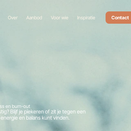
Over
Aanbod
Voor wie
Inspiratie
Contact
ess en burn-out
g? Blijf je piekeren of zit je tegen een
 energie en balans kunt vinden.