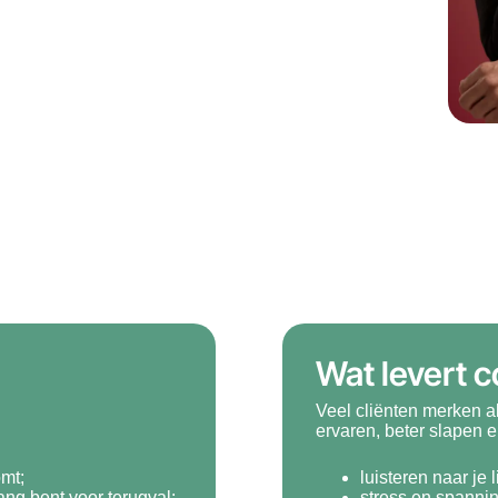
Wat levert c
Veel cliënten merken a
ervaren, beter slapen 
omt;
luisteren naar je
ang bent voor terugval;
stress en spannin